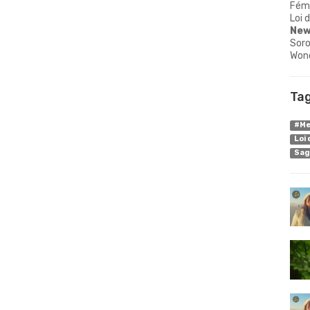
Fém
Loi 
New
Soro
Won
Ta
#Me
Loi 
Sag