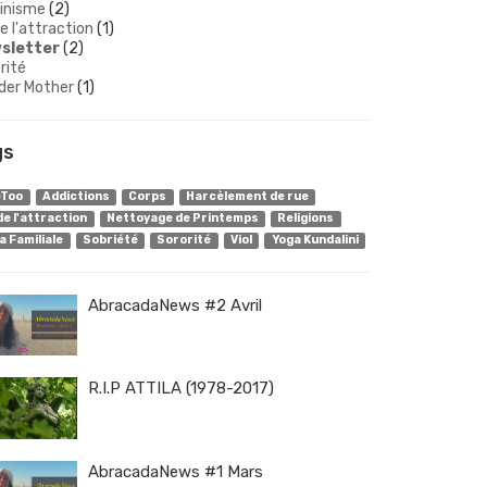
inisme
(2)
de l'attraction
(1)
sletter
(2)
rité
der Mother
(1)
gs
Too
Addictions
Corps
Harcèlement de rue
de l'attraction
Nettoyage de Printemps
Religions
a Familiale
Sobriété
Sororité
Viol
Yoga Kundalini
AbracadaNews #2 Avril
R.I.P ATTILA (1978-2017)
AbracadaNews #1 Mars