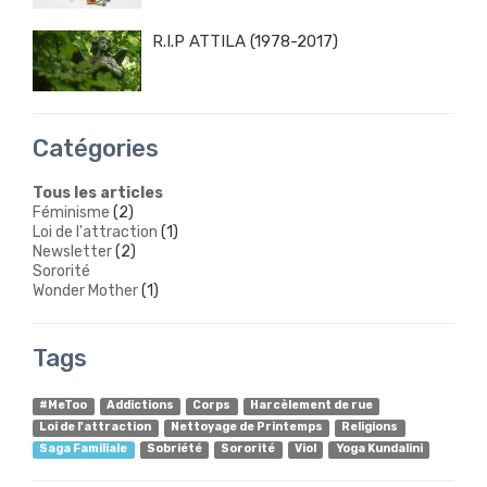
R.I.P ATTILA (1978-2017)
Catégories
Tous les articles
Féminisme
(2)
Loi de l'attraction
(1)
Newsletter
(2)
Sororité
Wonder Mother
(1)
Tags
#MeToo
Addictions
Corps
Harcèlement de rue
Loi de l'attraction
Nettoyage de Printemps
Religions
Saga Familiale
Sobriété
Sororité
Viol
Yoga Kundalini