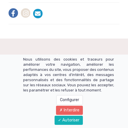
Tiens toi informé.e des dernières actus
Nous utilisons des cookies et traceurs pour
d'AbracadaMoi tu verras ça en vaut la peine !
améliorer votre navigation, améliorer les
performances du site, vous proposer des contenus
adaptés à vos centres d’intérêt, des messages
personnalisés et des fonctionnalités de partage
sur les réseaux sociaux. Vous pouvez les accepter,
les paramétrer et les refuser à tout moment.
Pour info, tu pourras te désabonner quand tu voudras.. elle est pas
belle la vie?
Configurer
Interdire
Autoriser